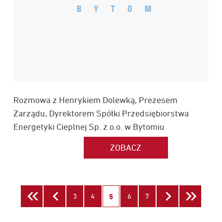
Rozmowa z Henrykiem Dolewką, Prezesem
Zarządu, Dyrektorem Spółki Przedsiębiorstwa
Energetyki Cieplnej Sp. z o.o. w Bytomiu
strona
strona
strona
strona
Pierwsza
3
4
Poprzednia
6
7
Nast
strona
5