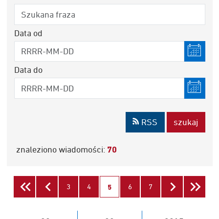
Data od
Data do
RSS
szukaj
znaleziono wiadomości:
70
strona
strona
strona
strona
Pierwsza
3
Poprzednia
4
6
7
Na
strona
5